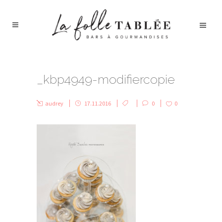
_kbp4949-modifiercopie
audrey
17.11.2016
0
0