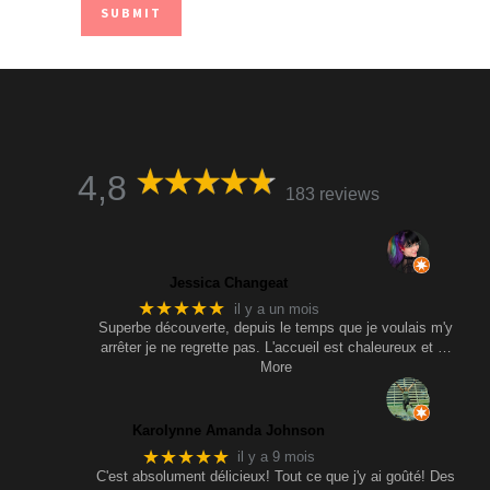
4,8
183 reviews
Jessica Changeat
★★★★★
il y a un mois
Superbe découverte, depuis le temps que je voulais m'y
arrêter je ne regrette pas. L'accueil est chaleureux et
…
More
Karolynne Amanda Johnson
★★★★★
il y a 9 mois
C'est absolument délicieux! Tout ce que j'y ai goûté! Des