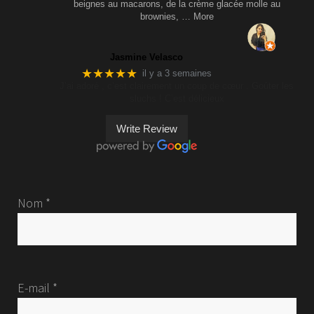
beignes au macarons, de la crème glacée molle au
brownies,
… More
Jasmine Velasco
★★★★★
il y a 3 semaines
J’ai adoré , c’est clairement un coup de cœur . Goûter les
sluchs ! C’est délicieux
Write Review
Nom *
E-mail *