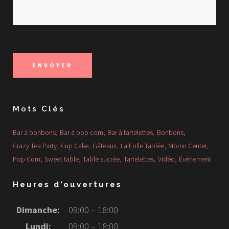
Mots Clés
Bar à bonbons
Bar à pop corn
Bar à tartelettes
Bonbons
Crazy Tea Party
Cup Cake
Gâteaux
La Folle Tablée
Morrin Center
Pop Corn
Sweet table
Table sucrée
Tartelettes
Vidéo
Événement
Heures d'ouvertures
Dimanche:
09:00 – 18:00
Lundi:
09:00 – 18:00