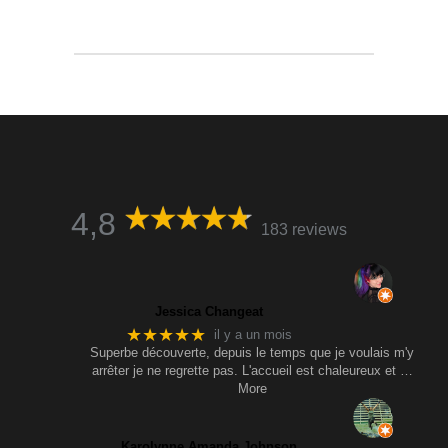
4,8
183 reviews
Jessica Changeat
★★★★★
il y a un mois
Superbe découverte, depuis le temps que je voulais m'y
arrêter je ne regrette pas. L'accueil est chaleureux et
…
More
Karolynne Amanda Johnson