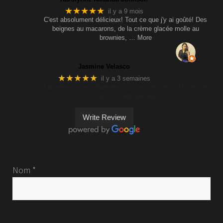
★★★★★
il y a 9 mois
C'est absolument délicieux! Tout ce que j'y ai goûté! Des
beignes au macarons, de la crème glacée molle au
brownies,
… More
Jasmine Velasco
★★★★★
il y a 3 semaines
J’ai adoré , c’est clairement un coup de cœur . Goûter les
sluchs ! C’est délicieux
Write Review
Nom *