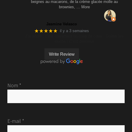
beignes au macarons, de la crème glacée molle au
brownies,
… More
Jasmine Velasco
★★★★★
il y a 3 semaines
J’ai adoré , c’est clairement un coup de cœur . Goûter les
sluchs ! C’est délicieux
Write Review
Nom *
E-mail *