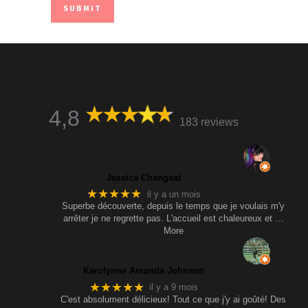
4,8
183 reviews
Jessica Changeat
★★★★★
il y a un mois
Superbe découverte, depuis le temps que je voulais m'y
arrêter je ne regrette pas. L'accueil est chaleureux et
…
More
Karolynne Amanda Johnson
★★★★★
il y a 9 mois
C'est absolument délicieux! Tout ce que j'y ai goûté! Des