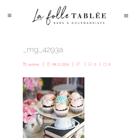
_mg_4293a
audrey
08.11.2016
0
0