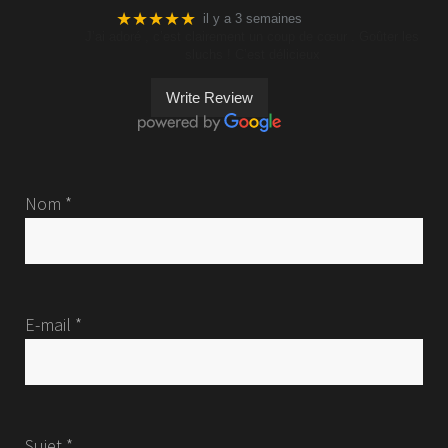
★★★★★
il y a 3 semaines
J’ai adoré , c’est clairement un coup de cœur . Goûter les
sluchs ! C’est délicieux
Write Review
Nom *
E-mail *
Sujet *