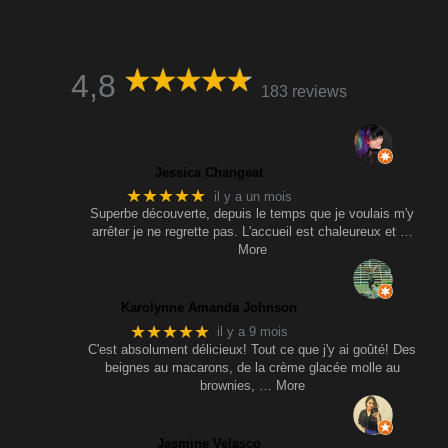
4,8
183 reviews
Jessica Changeat
★★★★★
il y a un mois
Superbe découverte, depuis le temps que je voulais m'y
arrêter je ne regrette pas. L'accueil est chaleureux et
…
More
Karolynne Amanda Johnson
★★★★★
il y a 9 mois
C'est absolument délicieux! Tout ce que j'y ai goûté! Des
beignes au macarons, de la crème glacée molle au
brownies,
… More
Jasmine Velasco