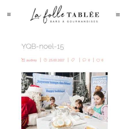
YQB-noel-15
audrey
25.03.2017
0
0