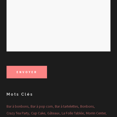
Mots Clés
Bar à bonbons
Bar à pop corn
Bar à tartelettes
Bonbons
Crazy Tea Party
Cup Cake
Gâteaux
La Folle Tablée
Morrin Center