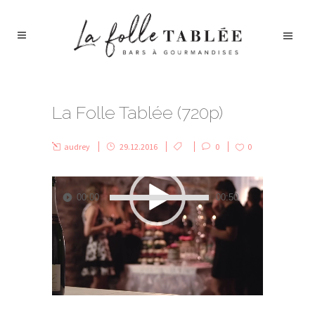
La Folle Tablée (720p)
audrey
29.12.2016
0
0
Lecteur
vidéo
00:00
00:50