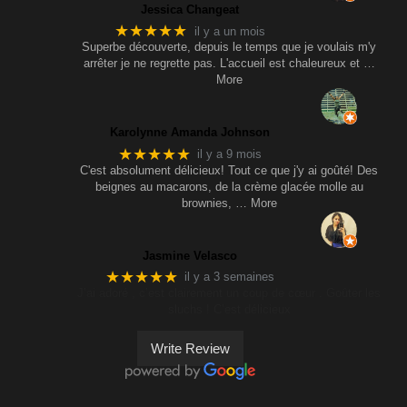
Jessica Changeat
★★★★★
il y a un mois
Superbe découverte, depuis le temps que je voulais m'y
arrêter je ne regrette pas. L'accueil est chaleureux et
…
More
Karolynne Amanda Johnson
★★★★★
il y a 9 mois
C'est absolument délicieux! Tout ce que j'y ai goûté! Des
beignes au macarons, de la crème glacée molle au
brownies,
… More
Jasmine Velasco
★★★★★
il y a 3 semaines
J’ai adoré , c’est clairement un coup de cœur . Goûter les
sluchs ! C’est délicieux
Write Review