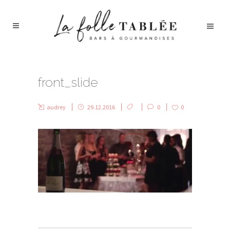
front_slide
audrey
29.12.2016
0
0