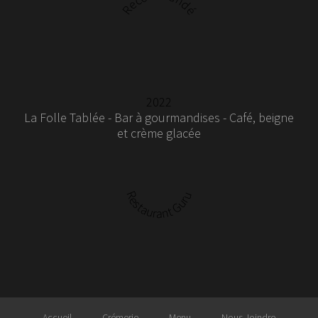
Recommandé
2022
La Folle Tablée - Bar à gourmandises - Café, beigne
et crème glacée
Restaurant Guru
Accueil
Crémerie
Menu
Nous Joindre