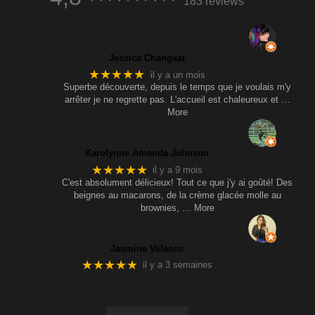
183 reviews
Jessica Changeat
★★★★★
il y a un mois
Superbe découverte, depuis le temps que je voulais m'y
arrêter je ne regrette pas. L'accueil est chaleureux et
…
More
Karolynne Amanda Johnson
★★★★★
il y a 9 mois
C'est absolument délicieux! Tout ce que j'y ai goûté! Des
beignes au macarons, de la crème glacée molle au
brownies,
… More
Jasmine Velasco
★★★★★
il y a 3 semaines
J’ai adoré , c’est clairement un coup de cœur . Goûter les
sluchs ! C’est délicieux