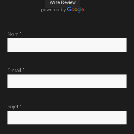
Write Review
Nom *
E-mail *
Sujet *