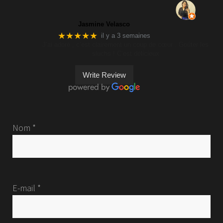
Jasmine Velasco
★★★★★
il y a 3 semaines
J’ai adoré , c’est clairement un coup de cœur . Goûter les
sluchs ! C’est délicieux
Write Review
Nom *
E-mail *