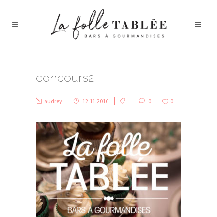
concours2
audrey
12.11.2016
0
0