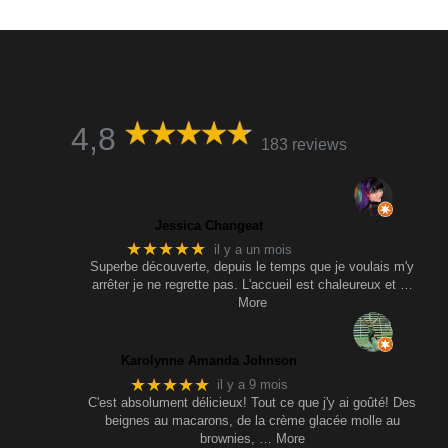
4,8
183 reviews
Jessica Changeat
★★★★★
il y a un mois
Superbe découverte, depuis le temps que je voulais m'y
arrêter je ne regrette pas. L'accueil est chaleureux et
…
More
Karolynne Amanda Johnson
★★★★★
il y a 9 mois
C'est absolument délicieux! Tout ce que j'y ai goûté! Des
beignes au macarons, de la crème glacée molle au
brownies,
… More