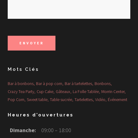
Mots Clés
Bar à bonbons
Bar à pop corn
Bar à tartelettes
Bonbons
Crazy Tea Party
Cup Cake
Gâteaux
La Folle Tablée
Morrin Center
Pop Corn
Sweet table
Table sucrée
Tartelettes
Vidéo
Événement
Heures d'ouvertures
Dimanche:
09:00 – 18:00