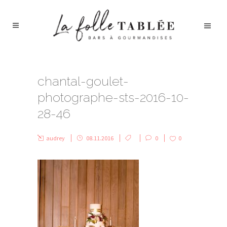
chantal-goulet-
photographe-sts-2016-10-
28-46
audrey
08.11.2016
0
0