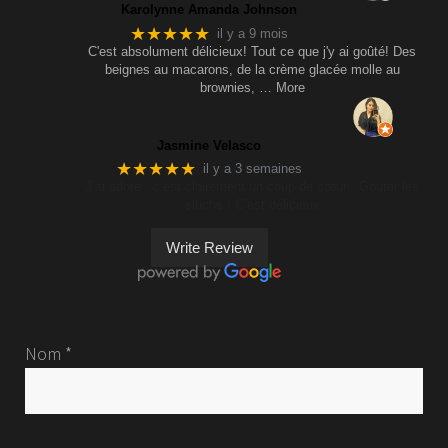
Karolynne Amanda Johnson
★★★★★
il y a 9 mois
C'est absolument délicieux! Tout ce que j'y ai goûté! Des
beignes au macarons, de la crème glacée molle au
brownies,
… More
Jasmine Velasco
★★★★★
il y a 3 semaines
J’ai adoré , c’est clairement un coup de cœur . Goûter les
sluchs ! C’est délicieux
Write Review
Nom *