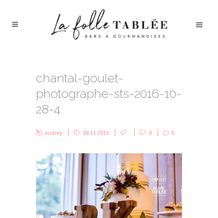
chantal-goulet-
photographe-sts-2016-10-
28-4
audrey
08.11.2016
0
0