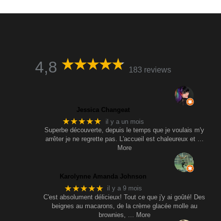
4,8
183 reviews
Jessica Changeat
★★★★★
il y a un mois
Superbe découverte, depuis le temps que je voulais m'y
arrêter je ne regrette pas. L'accueil est chaleureux et
…
More
Karolynne Amanda Johnson
★★★★★
il y a 9 mois
C'est absolument délicieux! Tout ce que j'y ai goûté! Des
beignes au macarons, de la crème glacée molle au
brownies,
… More