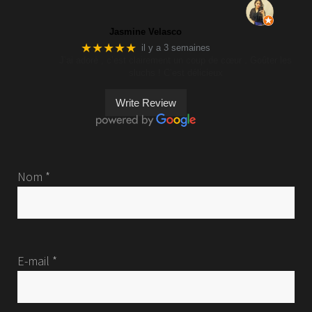
Jasmine Velasco
★★★★★
il y a 3 semaines
J’ai adoré , c’est clairement un coup de cœur . Goûter les
sluchs ! C’est délicieux
Write Review
Nom *
E-mail *