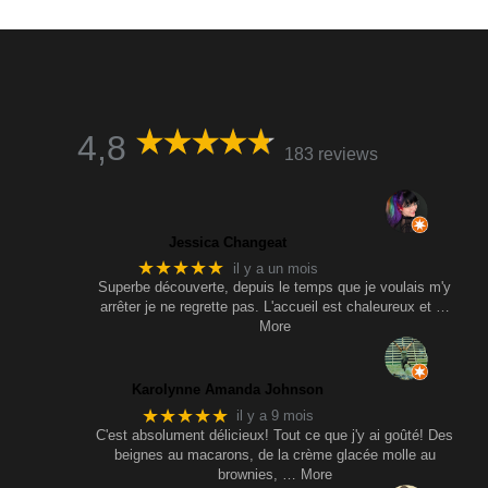
4,8
183 reviews
Jessica Changeat
★★★★★
il y a un mois
Superbe découverte, depuis le temps que je voulais m'y
arrêter je ne regrette pas. L'accueil est chaleureux et
…
More
Karolynne Amanda Johnson
★★★★★
il y a 9 mois
C'est absolument délicieux! Tout ce que j'y ai goûté! Des
beignes au macarons, de la crème glacée molle au
brownies,
… More