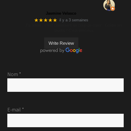
Jasmine Velasco
★★★★★
il y a 3 semaines
J’ai adoré , c’est clairement un coup de cœur . Goûter les
sluchs ! C’est délicieux
Write Review
Nom *
E-mail *