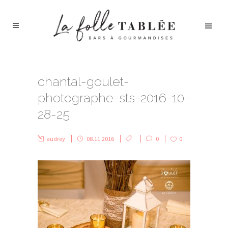
chantal-goulet-
photographe-sts-2016-10-
28-25
audrey
08.11.2016
0
0