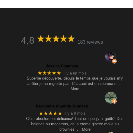
4,8
183 reviews
Jessica Changeat
★★★★★
il y a un mois
Superbe découverte, depuis le temps que je voulais m'y
arrêter je ne regrette pas. L'accueil est chaleureux et
…
More
Karolynne Amanda Johnson
★★★★★
il y a 9 mois
C'est absolument délicieux! Tout ce que j'y ai goûté! Des
beignes au macarons, de la crème glacée molle au
brownies,
… More