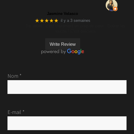
Jasmine Velasco
★★★★★
il y a 3 semaines
J’ai adoré , c’est clairement un coup de cœur . Goûter les
sluchs ! C’est délicieux
Write Review
Nom *
E-mail *