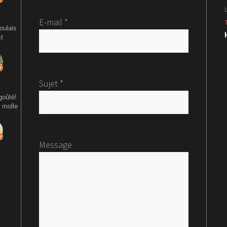
E-mail *
oulais
st
Sujet *
goûté!
 molle
Message
ur .