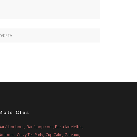
Mots Clés
Bar à bonbons
Bar à pop corn
Bar à tartelettes
Bonbons
Crazy Tea Party
Cup Cake
Gâteaux