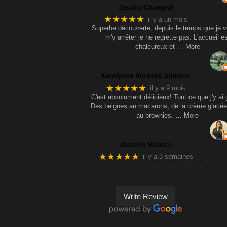
Jessica Changeat
★★★★★
il y a un mois
Superbe découverte, depuis le temps que je v
m'y arrêter je ne regrette pas. L'accueil e
chaleureux et
… More
Karolynne Amanda Johnson
★★★★★
il y a 9 mois
C'est absolument délicieux! Tout ce que j'y ai 
Des beignes au macarons, de la crème glacée
au brownies,
… More
Jasmine Velasco
★★★★★
il y a 3 semaines
J’ai adoré , c’est clairement un coup de cœ
Goûter les sluchs ! C’est délicieux
Write Review