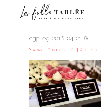
cgp-eg-2016-04-21-80
audrey
08.11.2016
0
0