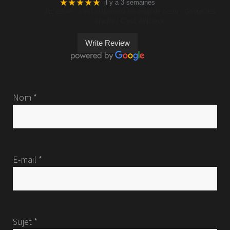
★★★★★
il y a 3 semaines
J’ai adoré , c’est clairement un coup de cœur . Goûter les
sluchs ! C’est délicieux
Write Review
Nom *
E-mail *
Sujet *