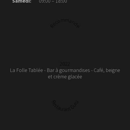
Samedi:
09:00 – 18:00
Recommandé
2022
La Folle Tablée - Bar à gourmandises - Café, beigne
et crème glacée
Restaurant Guru