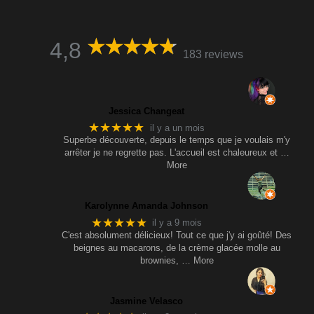
4,8
183 reviews
Jessica Changeat
★★★★★
il y a un mois
Superbe découverte, depuis le temps que je voulais m'y
arrêter je ne regrette pas. L'accueil est chaleureux et
…
More
Karolynne Amanda Johnson
★★★★★
il y a 9 mois
C'est absolument délicieux! Tout ce que j'y ai goûté! Des
beignes au macarons, de la crème glacée molle au
brownies,
… More
Jasmine Velasco