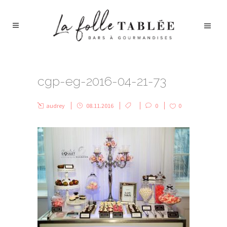
cgp-eg-2016-04-21-73
audrey
08.11.2016
0
0