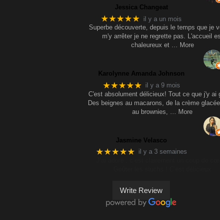
Jessica Changeat
★★★★★
il y a un mois
Superbe découverte, depuis le temps que je v
m'y arrêter je ne regrette pas. L'accueil e
chaleureux et
… More
Karolynne Amanda Johnson
★★★★★
il y a 9 mois
C'est absolument délicieux! Tout ce que j'y ai 
Des beignes au macarons, de la crème glacée
au brownies,
… More
Jasmine Velasco
★★★★★
il y a 3 semaines
J’ai adoré , c’est clairement un coup de cœ
Goûter les sluchs ! C’est délicieux
Write Review