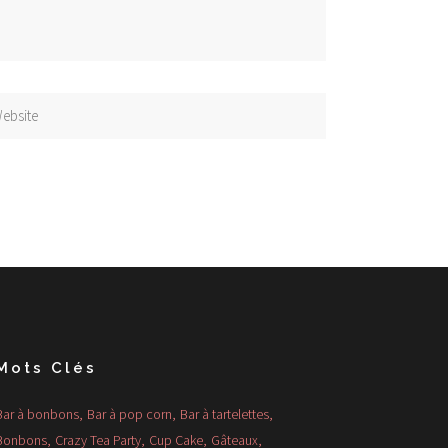
Mots Clés
Bar à bonbons
Bar à pop corn
Bar à tartelettes
Bonbons
Crazy Tea Party
Cup Cake
Gâteaux