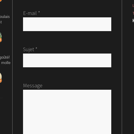
E-mail *
oulais
st
Sujet *
goûté!
 molle
Message
ur .