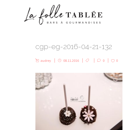
cgp-eg-2016-04-21-132
audrey
08.11.2016
0
0