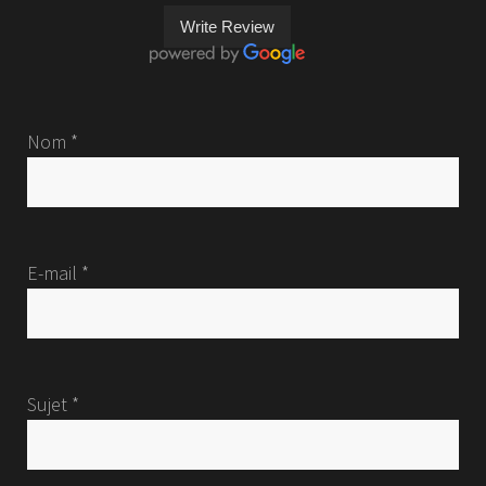
Write Review
Nom *
E-mail *
Sujet *