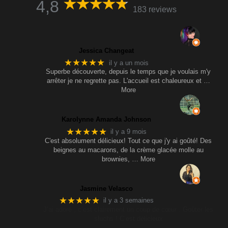
4,8
183 reviews
Jessica Changeat
★★★★★
il y a un mois
Superbe découverte, depuis le temps que je voulais m'y
arrêter je ne regrette pas. L'accueil est chaleureux et
…
More
Karolynne Amanda Johnson
★★★★★
il y a 9 mois
C'est absolument délicieux! Tout ce que j'y ai goûté! Des
beignes au macarons, de la crème glacée molle au
brownies,
… More
Jasmine Velasco
★★★★★
il y a 3 semaines
J’ai adoré , c’est clairement un coup de cœur . Goûter les
sluchs ! C’est délicieux