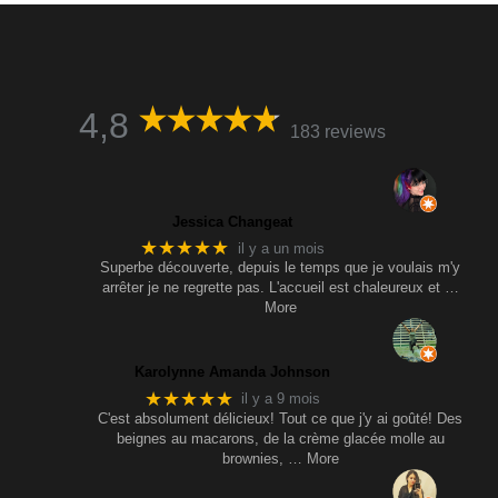
4,8
183 reviews
Jessica Changeat
★★★★★
il y a un mois
Superbe découverte, depuis le temps que je voulais m'y
arrêter je ne regrette pas. L'accueil est chaleureux et
…
More
Karolynne Amanda Johnson
★★★★★
il y a 9 mois
C'est absolument délicieux! Tout ce que j'y ai goûté! Des
beignes au macarons, de la crème glacée molle au
brownies,
… More