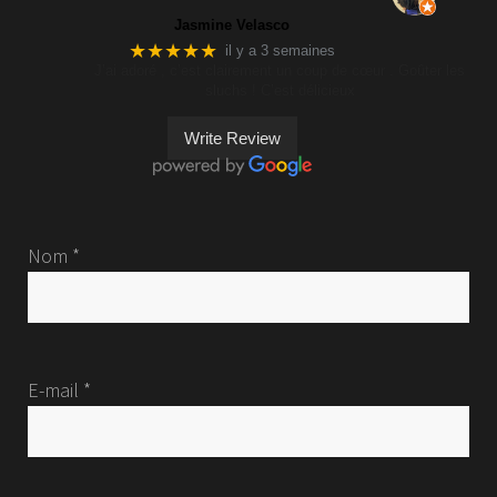
Jasmine Velasco
★★★★★
il y a 3 semaines
J’ai adoré , c’est clairement un coup de cœur . Goûter les
sluchs ! C’est délicieux
Write Review
Nom *
E-mail *